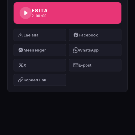
ESITA
2:00:00
Lae alla
Facebook
Messenger
WhatsApp
X
E-post
Kopeeri link