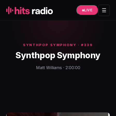
Hüppa
sisule
☰
LIVE
SYNTHPOP SYMPHONY · #339
Synthpop Symphony
Matt Williams · 2:00:00