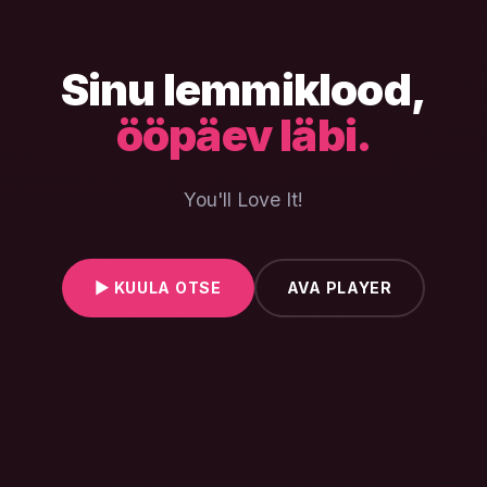
Sinu lemmiklood,
ööpäev läbi.
You'll Love It!
AVA PLAYER
▶ KUULA OTSE